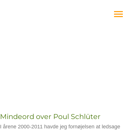
Skip
to
content
Mindeord over Poul Schlüter
I årene 2000-2011 havde jeg fornøjelsen at ledsage