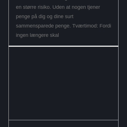
en større risiko. Uden at nogen tjener
penge på dig og dine surt
sammensparede penge. Tværtimod: Fordi
ingen længere skal