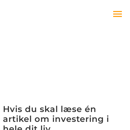
Skip
to
content
Hvis du skal læse én
artikel om investering i
hele dit liv